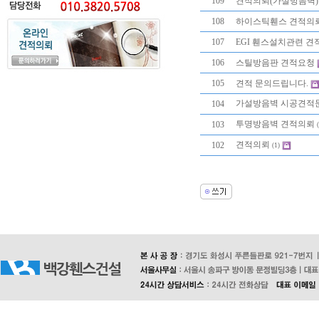
109
견적의뢰(가설방음벽)
108
하이스틱휀스 견적의
107
EGI 휀스설치관련 견
106
스틸방음판 견적요청
105
견적 문의드립니다.
가설방음벽 시공견적
104
투명방음벽 견적의뢰
103
견적의뢰
102
(1)