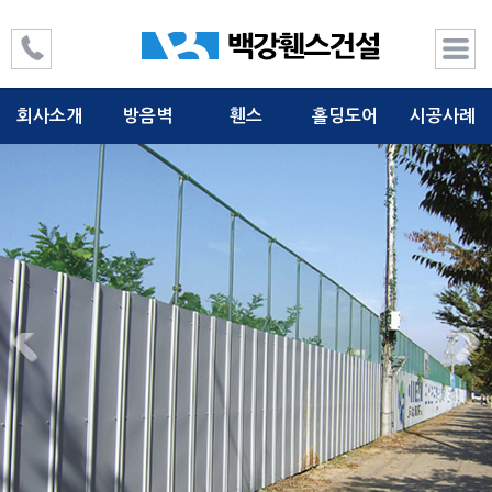
회사소개
방음벽
휀스
홀딩도어
시공사례