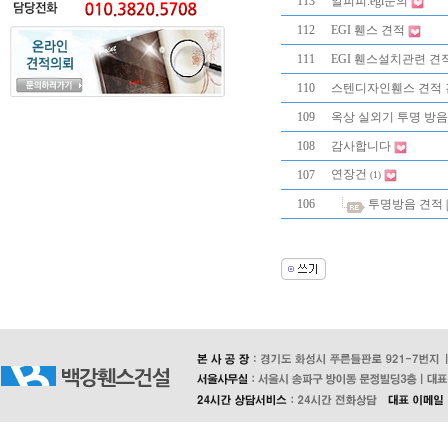
113
알피피.egi문의
112
EGI 휀스 견적
111
EGI 휀스설치관련 견
110
스텐디자인휀스 견적 
109
옥상 실외기 투명 방음
108
감사합니다
연장건
107
(1)
106
투명방음 견적