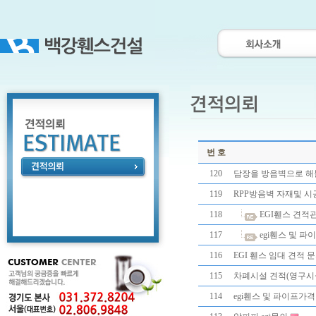
번 호
120
담장을 방음벽으로 
119
RPP방음벽 자재및 시
118
EGI휀스 견적관
117
egi휀스 및 
116
EGI 휀스 임대 견적 
115
차폐시설 견적(영구시
114
egi휀스 및 파이프가격