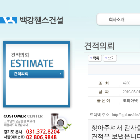
조 회
4280
날 짜
2019-05-01
글 쓴 이
코리아넷
트랙백 주소 :
http://bgid.net/bb
찾아주셔서 감사
견적은 보냈읍니