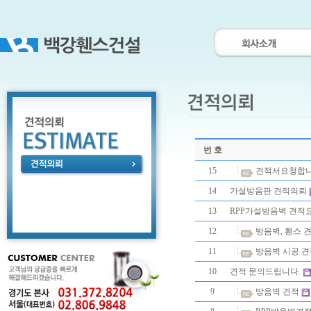
번 호
15
견적서요청합
14
가설방음판 견적의뢰
13
RPP가설방음벽 견적
12
방음벽, 휀스 
11
방음벽 시공 
10
견적 문의드립니다.
9
방음벽 견적