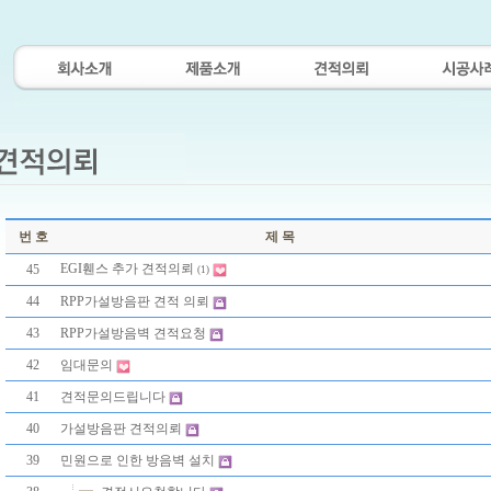
번 호
제 목
EGI휀스 추가 견적의뢰
45
(1)
44
RPP가설방음판 견적 의뢰
43
RPP가설방음벽 견적요청
42
임대문의
41
견적문의드립니다
40
가설방음판 견적의뢰
39
민원으로 인한 방음벽 설치