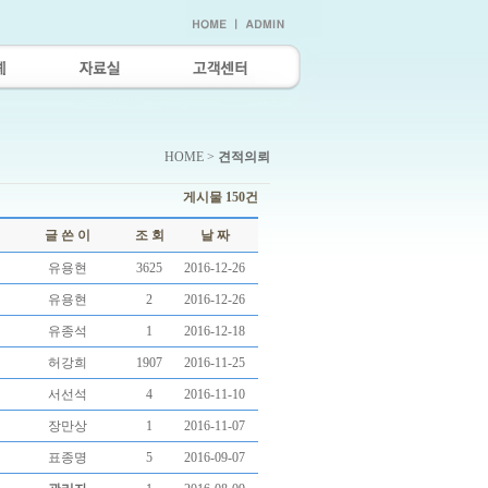
HOME >
견적의뢰
게시물 150건
글 쓴 이
조 회
날 짜
유용현
3625
2016-12-26
유용현
2
2016-12-26
유종석
1
2016-12-18
허강희
1907
2016-11-25
서선석
4
2016-11-10
장만상
1
2016-11-07
표종명
5
2016-09-07