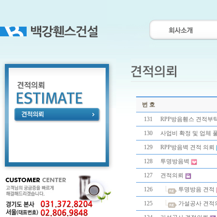
번 호
131
RPP방음휀스 견적부
130
사업비 확정 및 업체 
129
RPP방음벽 견적 의뢰
128
투명방음벽
127
견적의뢰
126
투명방음 견적
125
가설공사 견적