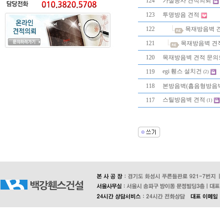
124
가설공사 견적의뢰
123
투명방음 견적
122
목재방음벽 
121
목재방음벽 견
120
목재방음벽 견적 문의
egi 휀스 설치건
119
(2)
118
본방음벽(흡음형방음
스틸방음벽 견적
117
(1)