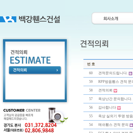
번 호
60
견적문의드립니다.
59
RPP방음휀스 견적 문
58
견적의뢰
57
옥상난간 문의합니다.
56
감사합니다
55
옥상 실외기 투명 방음
54
메쉬휀스 견적 문의