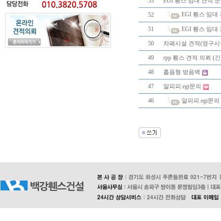
53
EGI 휀스 임대 견적 
EGI 휀스 임대
52
51
EGI 휀스 임대
50
차폐시설 견적(영구시
49
rpp 휀스 견적 의뢰 (긴
48
흡음형 방음벽
47
알피피.egi문의
46
알피피.egi문의