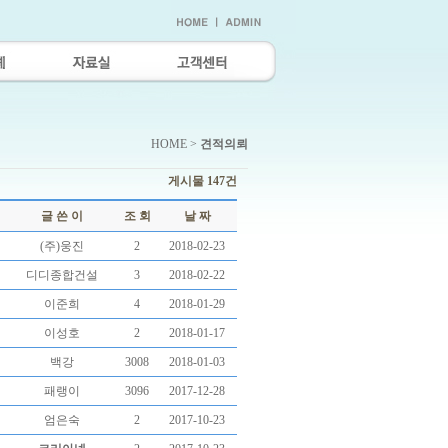
HOME >
견적의뢰
게시물 147건
글 쓴 이
조 회
날 짜
(주)웅진
2
2018-02-23
디디종합건설
3
2018-02-22
이준희
4
2018-01-29
이성호
2
2018-01-17
백강
3008
2018-01-03
패랭이
3096
2017-12-28
엄은숙
2
2017-10-23