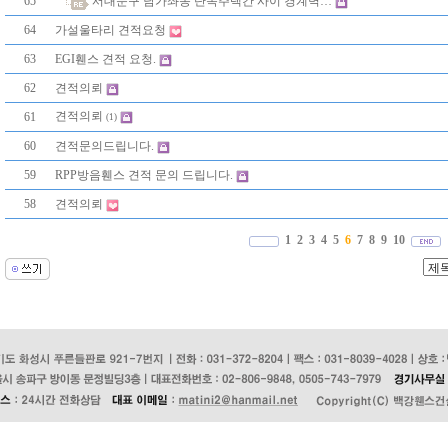
65
서대문구 남가좌동 단독주택간 사이 경계벽…
64
가설울타리 견적요청
63
EGI휀스 견적 요청.
62
견적의뢰
견적의뢰
61
(1)
60
견적문의드립니다.
59
RPP방음휀스 견적 문의 드립니다.
58
견적의뢰
1
2
3
4
5
6
7
8
9
10