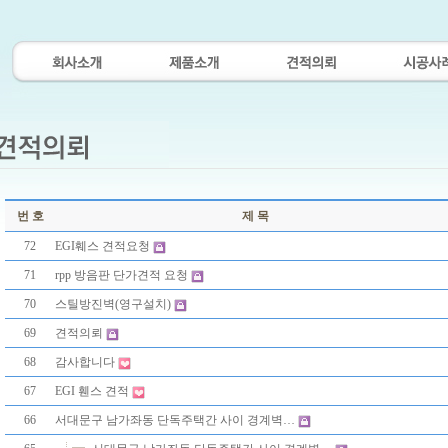
번 호
제 목
72
EGI훼스 견적요청
71
rpp 방음판 단가견적 요청
70
스틸방진벽(영구설치)
69
견적의뢰
68
감사합니다
67
EGI 휀스 견적
66
서대문구 남가좌동 단독주택간 사이 경계벽…