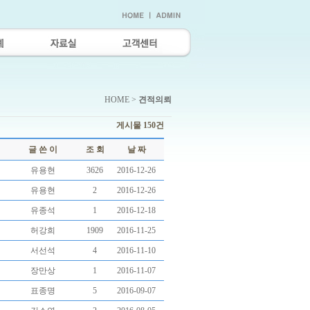
HOME >
견적의뢰
게시물 150건
글 쓴 이
조 회
날 짜
유용현
3626
2016-12-26
유용현
2
2016-12-26
유종석
1
2016-12-18
허강희
1909
2016-11-25
서선석
4
2016-11-10
장만상
1
2016-11-07
표종명
5
2016-09-07