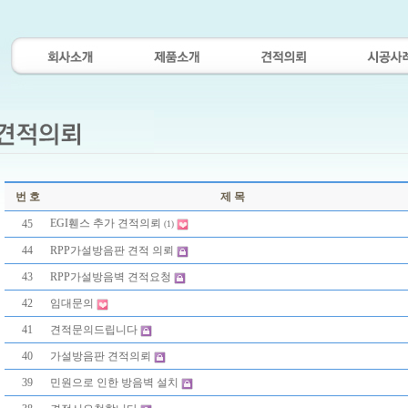
번 호
제 목
EGI휀스 추가 견적의뢰
45
(1)
44
RPP가설방음판 견적 의뢰
43
RPP가설방음벽 견적요청
42
임대문의
41
견적문의드립니다
40
가설방음판 견적의뢰
39
민원으로 인한 방음벽 설치