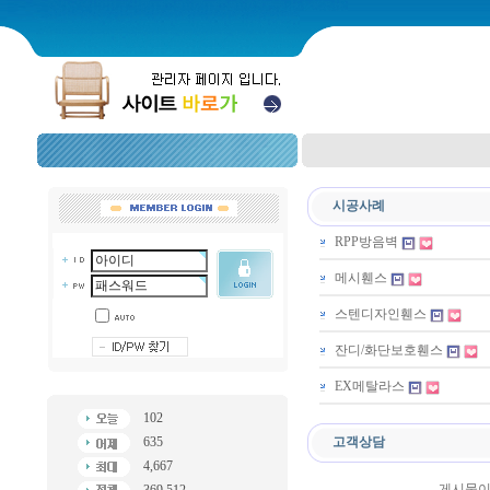
시공사례
RPP방음벽
메시휀스
스텐디자인휀스
잔디/화단보호휀스
EX메탈라스
102
635
고객상담
4,667
게시물이