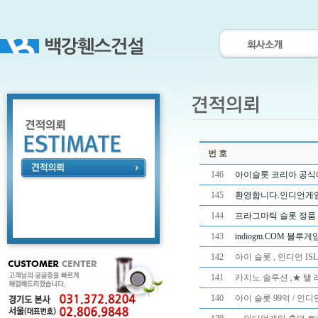
번 호
146
아이슬롯 코리아 공식에
145
환영합니다.인디언게임 ☎.
144
프라그마틱 슬롯 정품 사
143
indiogm.COM 블
142
아이 슬롯 , 인디언 IS
141
카지노 솔루션 ,★ 탤 레 : 
140
아이 슬롯 99억 / 인디언게