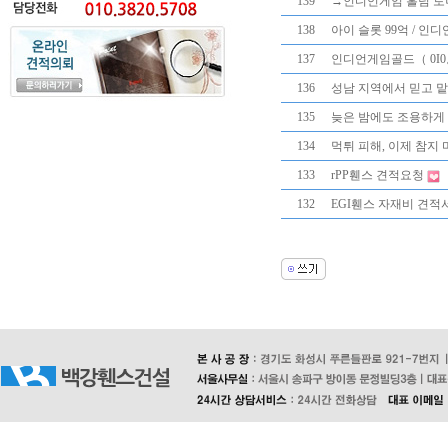
139
→인디언게임 홀덤 토너먼트
138
아이 슬롯 99억 / 인디언게
137
인디언게임골드（ 0I0。
136
성남 지역에서 믿고 맡
135
늦은 밤에도 조용하게 
134
먹튀 피해, 이제 참지
133
rPP휀스 견적요청
132
EGI휀스 자재비 견적