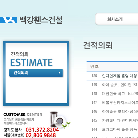
번 호
150
인디언게임 홀덤 대형 99
149
아이 슬롯 , 인디언 IS
148
대한민국 최고 - islot79
147
에볼루션카­지노사이트”??
146
아이슬롯 코리아 공식에
145
환영합니다.인디언게임 ☎.
144
프라그마틱 슬롯 정품 사