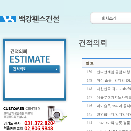
번 호
150
인디언게임 홀덤 대형 99
149
아이 슬롯 , 인디언 IS
148
대한민국 최고 - islot79
147
에볼루션카­지노사이트”??
146
아이슬롯 코리아 공식에
145
환영합니다.인디언게임 ☎.
144
프라그마틱 슬롯 정품 사