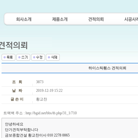
하이스틱휀스 견적의뢰
조 회
3873
날 짜
2019-12-19 15:22
글 쓴 이
황교찬
트랙백 주소 :
http://bgid.net/bbs/tb.php/31_1/710
안녕하세요
단가견적부탁합니다
금보종합건설 황교찬이사 010 2278 0065