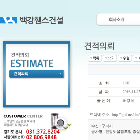
조 회
1910
날 짜
2016-11-25
글 쓴 이
허강희
트랙백 주소 :
http://bgid.net/bb
수신 : 구리시
공사명 : 인창빗물펌프장 증