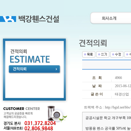
조 회
4966
날 짜
2015-06-12
글 쓴 이
태경산업
트랙백 주소 :
http://bgid.net/bb
공공시설문 학교 개구부쪽 1000
방풍용 펜스 공극률 50%에 