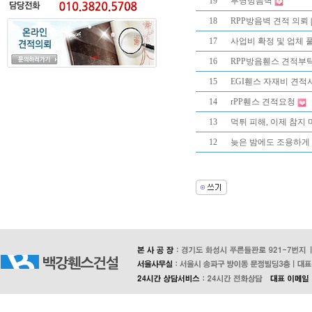
19
투명방음벽
18
RPP방음벽 견적 의뢰
17
사업비 확정 및 업체 
16
RPP방음휀스 견적부
15
EGI휀스 자재비 견적
14
rPP휀스 견적요청
13
먹튀 피해, 이제 참지
12
늦은 밤에도 조용하게 