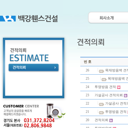
번 호
26
목재방음벽 견
25
목재방음벽 
24
투명방음 견적
23
가설공사 견적의뢰
22
가설공사 견적
21
투명방음 견적
20
견적의뢰