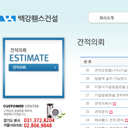
번 호
30
견적요청합니다.(가설
29
방음벽 설치 가능한지
28
이동식가설방음판넬 
27
가설방음판넬 견적부
26
견적의뢰서
25
견적문의
24
메쉬휀스 견적 문의