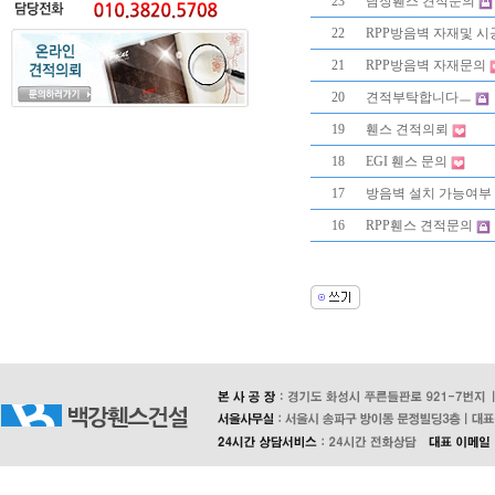
23
담장휀스 견적문의
22
RPP방음벽 자재및 시
21
RPP방음벽 자재문의
20
견적부탁합니다ㅡ
19
휀스 견적의뢰
18
EGI 휀스 문의
17
방음벽 설치 가능여부
16
RPP휀스 견적문의