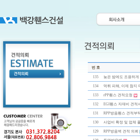
번 호
135
늦은 밤에도 조용하게 
134
먹튀 피해, 이제 참지
133
rPP휀스 견적요청
132
EGI휀스 자재비 견적
131
RPP방음휀스 견적부
130
사업비 확정 및 업체 
129
RPP방음벽 견적 의뢰